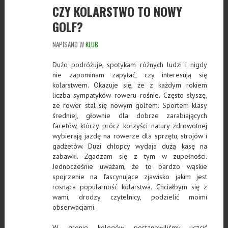
CZY KOLARSTWO TO NOWY
GOLF?
NAPISANO W
KLUB
Dużo podróżuje, spotykam różnych ludzi i nigdy
nie zapominam zapytać, czy interesują się
kolarstwem. Okazuje się, że z każdym rokiem
liczba
sympatyków roweru rośnie. Często słyszę,
ze rower stal się nowym golfem. Sportem klasy
średniej, głownie dla dobrze zarabiających
facetów, którzy prócz korzyści natury zdrowotnej
wybierają jazdę na rowerze dla sprzętu, strojów i
gadżetów. Duzi chłopcy wydaja dużą kasę na
zabawki. Zgadzam się z tym w zupełności.
Jednocześnie uważam, że to bardzo wąskie
spojrzenie na fascynujące zjawisko jakim jest
rosnąca popularność kolarstwa. Chciałbym się z
wami, drodzy czytelnicy, podzielić moimi
obserwacjami.
W gronie kolegów postanowiliśmy uczcić