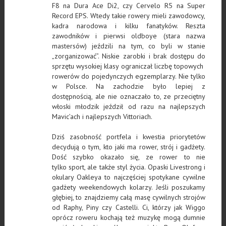
F8 na Dura Ace Di2, czy Cervelo R5 na Super
Record EPS. Wtedy takie rowery mieli zawodowcy,
kadra narodowa i kilku fanatyków. Reszta
zawodników i pierwsi oldboye (stara nazwa
mastersów) jeździli na tym, co byli w stanie
„zorganizować”. Niskie zarobki i brak dostępu do
sprzętu wysokiej klasy ograniczał liczbę topowych
rowerów do pojedynczych egzemplarzy. Nie tylko
w Polsce. Na zachodzie było lepiej z
dostępnością, ale nie oznaczało to, ze przeciętny
włoski młodzik jeździł od razu na najlepszych
Mavic’ach i najlepszych Vittoriach.
Dziś zasobność portfela i kwestia priorytetów
decydują o tym, kto jaki ma rower, strój i gadżety.
Dość szybko okazało się, ze rower to nie
tylko sport, ale także styl życia. Opaski Livestrong i
okulary Oakleya to najczęściej spotykane cywilne
gadżety weekendowych kolarzy. Jeśli poszukamy
głębiej, to znajdziemy całą masę cywilnych strojów
od Raphy, Piny czy Castelli. Ci, którzy jak Wiggo
oprócz roweru kochają też muzykę mogą dumnie