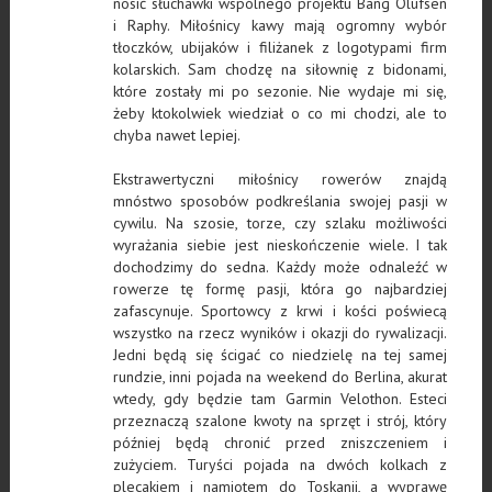
nosić słuchawki wspólnego projektu Bang Olufsen
i Raphy. Miłośnicy kawy mają ogromny wybór
tłoczków, ubijaków i filiżanek z logotypami firm
kolarskich. Sam chodzę na siłownię z bidonami,
które zostały mi po sezonie. Nie wydaje mi się,
żeby ktokolwiek wiedział o co mi chodzi, ale to
chyba nawet lepiej.
Ekstrawertyczni miłośnicy rowerów znajdą
mnóstwo sposobów podkreślania swojej pasji w
cywilu. Na szosie, torze, czy szlaku możliwości
wyrażania siebie jest nieskończenie wiele. I tak
dochodzimy do sedna. Każdy może odnaleźć w
rowerze tę formę pasji, która go najbardziej
zafascynuje. Sportowcy z krwi i kości poświecą
wszystko na rzecz wyników i okazji do rywalizacji.
Jedni będą się ścigać co niedzielę na tej samej
rundzie, inni pojada na weekend do Berlina, akurat
wtedy, gdy będzie tam Garmin Velothon. Esteci
przeznaczą szalone kwoty na sprzęt i strój, który
później będą chronić przed zniszczeniem i
zużyciem. Turyści pojada na dwóch kolkach z
plecakiem i namiotem do Toskanii, a wyprawę