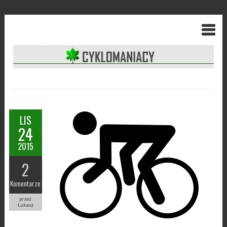
Kolarstwo w Łodzi
LIS
24
2015
2
Komentarze
przez
Łukasz