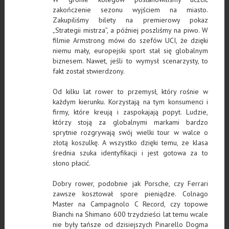
zakończenie sezonu wyjściem na miasto.
Zakupiliśmy bilety na premierowy pokaz
„Strategii mistrza”, a później poszliśmy na piwo. W
filmie Armstrong mówi do szefów UCI, że dzięki
niemu mały, europejski sport stał się globalnym
biznesem. Nawet, jeśli to wymysł scenarzysty, to
fakt został stwierdzony.
Od kilku lat rower to przemysł, który rośnie w
każdym kierunku. Korzystają na tym konsumenci i
firmy, które kreują i zaspokajają popyt. Ludzie,
którzy stoją za globalnymi markami bardzo
sprytnie rozgrywają swój wielki tour w walce o
złotą koszulkę. A wszystko dzięki temu, ze klasa
średnia szuka identyfikacji i jest gotowa za to
słono płacić.
Dobry rower, podobnie jak Porsche, czy Ferrari
zawsze kosztował spore pieniądze. Colnago
Master na Campagnolo C Record, czy topowe
Bianchi na Shimano 600 trzydzieści lat temu wcale
nie były tańsze od dzisiejszych Pinarello Dogma