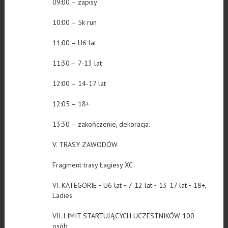
09:00 – zapisy
10:00 – 5k run
11:00 – U6 lat
11:30 – 7-13 lat
12:00 – 14-17 lat
12:05 – 18+
13:30 – zakończenie, dekoracja.
V. TRASY ZAWODÓW
Fragment trasy Łagiesy XC
VI. KATEGORIE ⁃ U6 lat ⁃ 7-12 lat ⁃ 13-17 lat ⁃ 18+,
Ladies
VII. LIMIT STARTUJĄCYCH UCZESTNIKÓW 100
osób