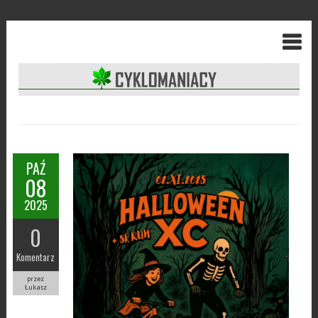
Kolarstwo w Łodzi
PAŹ
08
2025
0
Komentarz
przez
Łukasz