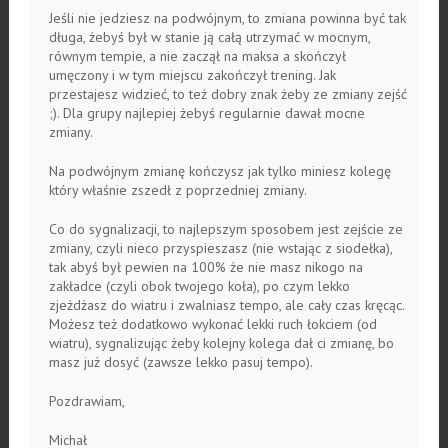
Jeśli nie jedziesz na podwójnym, to zmiana powinna być tak
długa, żebyś był w stanie ją całą utrzymać w mocnym,
równym tempie, a nie zaczął na maksa a skończył
umęczony i w tym miejscu zakończył trening. Jak
przestajesz widzieć, to też dobry znak żeby ze zmiany zejść
;). Dla grupy najlepiej żebyś regularnie dawał mocne
zmiany.
Na podwójnym zmianę kończysz jak tylko miniesz kolegę
który właśnie zszedł z poprzedniej zmiany.
Co do sygnalizacji, to najlepszym sposobem jest zejście ze
zmiany, czyli nieco przyspieszasz (nie wstając z siodełka),
tak abyś był pewien na 100% że nie masz nikogo na
zakładce (czyli obok twojego koła), po czym lekko
zjeżdżasz do wiatru i zwalniasz tempo, ale cały czas kręcąc.
Możesz też dodatkowo wykonać lekki ruch łokciem (od
wiatru), sygnalizując żeby kolejny kolega dał ci zmianę, bo
masz już dosyć (zawsze lekko pasuj tempo).
Pozdrawiam,
Michał