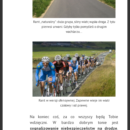
Rant „naturalny”: duża grupa, silny wiatr, wąska droga. Z tyłu
pierwsi urwani. Gdyby tylko pomyśleli o drugim
wachlarzu…
Rant w wersji ofensywnej. Zapewne wieje im wiatr
czołowy i od prawej.
Na koniec coś, za co wszyscy będą Tobie
wdzięczni.
W bardzo dobrym tonie jest
sygnalizowanie niebezpieczeństw na drodze
.