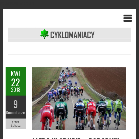
Kolarstwo w Łodzi
KWI
22
2018
9
Komentarze
przez
Łukasz