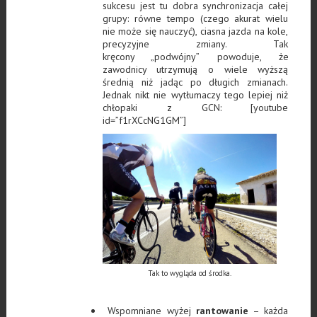
sukcesu jest tu dobra synchronizacja całej
grupy: równe tempo (czego akurat wielu
nie może się nauczyć), ciasna jazda na kole,
precyzyjne zmiany. Tak
kręcony „podwójny”
powoduje, że
zawodnicy utrzymują o wiele wyższą
średnią niż jadąc po długich zmianach.
Jednak nikt nie wytłumaczy tego lepiej niż
chłopaki z GCN: [youtube
id=”f1rXCcNG1GM”]
Tak to wygląda od środka.
Wspomniane wyżej
rantowanie
– każda