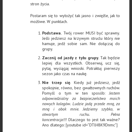
stron życia.
Postaram się to wyłożyć tak jasno i zwięźle, jak to
możliwe. W punktach.
Podstawa.
Twój rower MUSI być sprawny.
Jeśli jedziesz na krzywym struclu który nie
hamuje, jedź sobie sam. Nie dołączaj do
grupy.
Zacznij od jazdy z tyłu grupy.
Tak będzie
lepiej dla wszystkich. Obserwuj, ucz się,
pytaj, wyciągaj wnioski. Potraktuj pierwszy
sezon jako czas na naukę.
Nie trzep się
. Kiedy już jedziesz, jedź
spokojnie, równo, bez gwałtownych ruchów.
Pomyśl o tym w ten sposób:
Jestem
odpowiedzialny za bezpieczeństwo moich
nowych kolegów.
Ludzie jadą przede mną, za
mną i obok mnie. Jedziemy szybko, w
otwartym ruchu. Pełna
koncentracja!!!
Dlaczego to jest tak ważne?
Ano dlatego: [youtube id=”DTlH8K9Dnmc”]