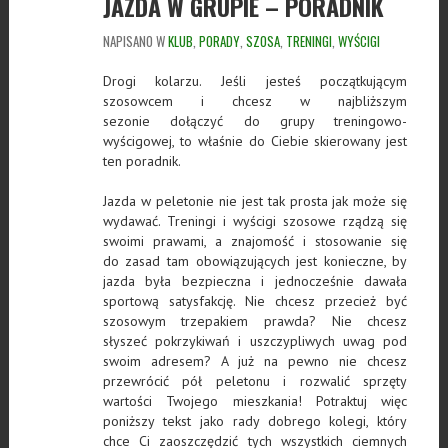
JAZDA W GRUPIE – PORADNIK
NAPISANO W
KLUB
,
PORADY
,
SZOSA
,
TRENINGI
,
WYŚCIGI
Drogi kolarzu. Jeśli jesteś początkującym
szosowcem i chcesz w najbliższym
sezonie dołączyć do grupy treningowo-
wyścigowej, to właśnie do Ciebie skierowany jest
ten poradnik.
Jazda w peletonie nie jest tak prosta jak może się
wydawać. Treningi i wyścigi szosowe rządzą się
swoimi prawami, a znajomość i stosowanie się
do zasad tam obowiązujących jest konieczne, by
jazda była bezpieczna i jednocześnie dawała
sportową satysfakcję. Nie chcesz przecież być
szosowym trzepakiem prawda? Nie chcesz
słyszeć pokrzykiwań i uszczypliwych uwag pod
swoim adresem? A już na pewno nie chcesz
przewrócić pół peletonu i rozwalić sprzęty
wartości Twojego mieszkania! Potraktuj więc
poniższy tekst jako rady dobrego kolegi, który
chce Ci zaoszczędzić tych wszystkich ciemnych