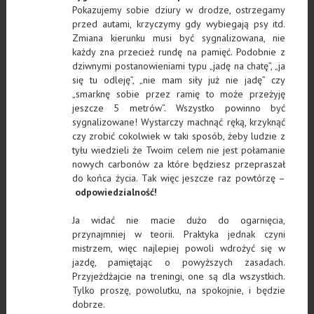
Pokazujemy sobie dziury w drodze, ostrzegamy
przed autami, krzyczymy gdy wybiegają psy itd.
Zmiana kierunku musi być sygnalizowana, nie
każdy zna przecież rundę na pamięć. Podobnie z
dziwnymi postanowieniami typu „jadę na chatę”, „ja
się tu odleję”, „nie mam siły już nie jadę” czy
„smarknę sobie przez ramię to może przeżyję
jeszcze 5 metrów”. Wszystko powinno być
sygnalizowane! Wystarczy machnąć ręką, krzyknąć
czy zrobić cokolwiek w taki sposób, żeby ludzie z
tyłu wiedzieli że Twoim celem nie jest połamanie
nowych carbonów za które będziesz przepraszał
do końca życia. Tak więc jeszcze raz powtórzę –
odpowiedzialność!
Ja widać nie macie dużo do ogarnięcia,
przynajmniej w teorii. Praktyka jednak czyni
mistrzem, więc najlepiej powoli wdrożyć się w
jazdę, pamiętając o powyższych zasadach.
Przyjeżdżajcie na treningi, one są dla wszystkich.
Tylko proszę, powolutku, na spokojnie, i będzie
dobrze.