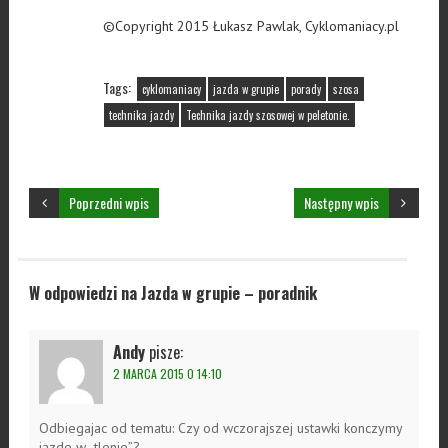
©Copyright 2015 Łukasz Pawlak, Cyklomaniacy.pl
Tags:
cyklomaniacy
jazda w grupie
porady
szosa
technika jazdy
Technika jazdy szosowej w peletonie.
Poprzedni wpis
Następny wpis
W odpowiedzi na Jazda w grupie – poradnik
Andy
pisze:
2 MARCA 2015 O 14:10
Odbiegajac od tematu: Czy od wczorajszej ustawki konczymy
jazde w „tlenie”?