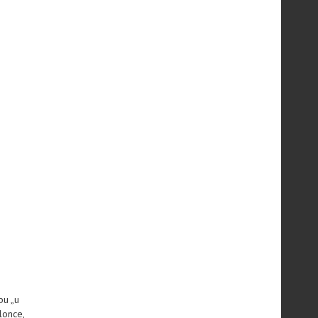
pu „u
lonce,