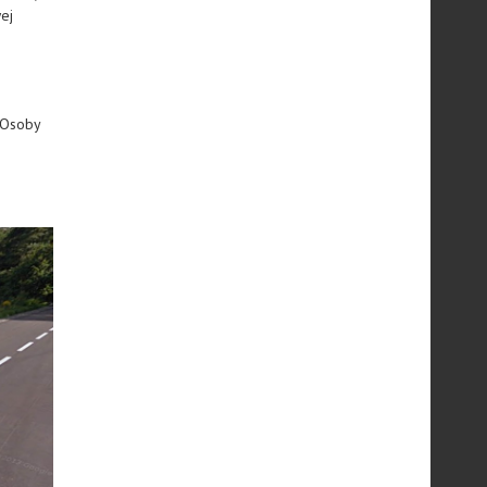
ej
 Osoby