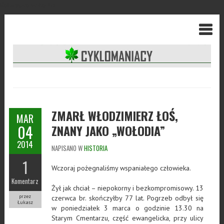
Kolarstwo w Łodzi
ZMARŁ WŁODZIMIERZ ŁOŚ,
MAR
04
ZNANY JAKO „WOŁODIA”
2014
NAPISANO W
HISTORIA
1
Wczoraj pożegnaliśmy wspaniałego człowieka.
Komentarz
Żył jak chciał – niepokorny i bezkompromisowy. 13
przez
czerwca br. skończyłby 77 lat. Pogrzeb odbył się
Łukasz
w poniedziałek 3 marca o godzinie 13.30 na
Starym Cmentarzu, część ewangelicka, przy ulicy