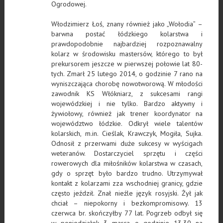
Ogrodowej.
Włodzimierz Łoś, znany również jako „Wołodia” –
barwna postać łódzkiego kolarstwa i
prawdopodobnie najbardziej rozpoznawalny
kolarz w środowisku mastersów, którego to był
prekursorem jeszcze w pierwszej połowie lat 80-
tych. Zmarł 25 lutego 2014, o godzinie 7 rano na
wyniszczająca chorobę nowotworową. W młodości
zawodnik KS Włókniarz, z sukcesami rangi
wojewódzkiej i nie tylko. Bardzo aktywny i
żywiołowy, również jak trener koordynator na
województwo łódzkie. Odkrył wiele talentów
kolarskich, m.in. Cieślak, Krawczyk, Mogiła, Sujka.
Odnosił z przerwami duże sukcesy w wyścigach
weteranów. Dostarczyciel sprzętu i części
rowerowych dla miłośników kolarstwa w czasach,
gdy o sprzęt było bardzo trudno. Utrzymywał
kontakt z kolarzami zza wschodniej granicy, gdzie
często jeździł. Znał nieźle język rosyjski. Żył jak
chciał – niepokorny i bezkompromisowy. 13
czerwca br. skończyłby 77 lat. Pogrzeb odbył się
w poniedziałek 3 marca o godzinie 13.30 na