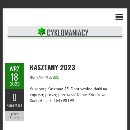
Kolarstwo w Łodzi
KASZTANY 2023
WRZ
18
NAPISANO W
SZOSA
2023
W sobotę Kasztany ’23. Dobrowolne datki na
0
imprezę proszę przekazać Kubie Zdenkowi.
Kontakt na nr 664998199
Komentarz
przez
Łukasz