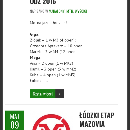
ÓDŹ 2016
NAPISANO W
MARATONY
,
MTB
,
WYŚCIGI
Mocna jazda łodzian!
Giga:
Ziółek – 1 w M3 (4 open);
Grzegorz Aptekarz – 10 open
Marek – 2 w M4 (12 open
Mega:
Ania – 2 open (1 w MK2)
Kamil – 3 open (3 w MM2)
Kuba – 4 open (1 w MM3)
Łukasz –…
Czytaj więcej
ŁÓDZKI ETAP
MAJ
09
MAZOVIA