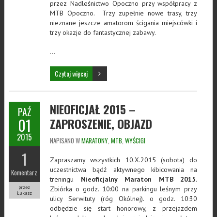
przez Nadleśnictwo Opoczno przy współpracy z
MTB Opoczno. Trzy zupełnie nowe trasy, trzy
nieznane jeszcze amatorom ścigania miejscówki i
trzy okazje do fantastycznej zabawy.
…
Czytaj więcej
NIEOFICJAŁ 2015 –
PAŹ
01
ZAPROSZENIE, OBJAZD
2015
NAPISANO W
MARATONY
,
MTB
,
WYŚCIGI
1
Zapraszamy wszystkich 10.X.2015 (sobota) do
uczestnictwa bądź aktywnego kibicowania na
Komentarz
treningu
Nieoficjalny Maraton MTB 2015
.
przez
Zbiórka o godz. 10:00 na parkingu leśnym przy
Łukasz
ulicy Serwituty (róg Okólnej). o godz. 10:30
odbędzie się start honorowy, z przejazdem