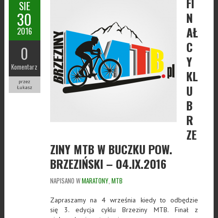
FI
SIE
30
N
AŁ
2016
C
0
Y
Komentarz
KL
przez
U
Łukasz
B
R
ZE
ZINY MTB W BUCZKU POW.
BRZEZIŃSKI – 04.IX.2016
NAPISANO W
MARATONY
,
MTB
Zapraszamy na 4 września kiedy to odbędzie
się 3. edycja cyklu Brzeziny MTB. Finał z