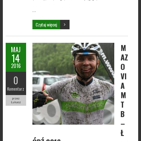
…
Czytaj więcej
M
MAJ
14
AZ
O
2016
VI
0
A
Komentarz
M
przez
T
Łukasz
B
–
Ł