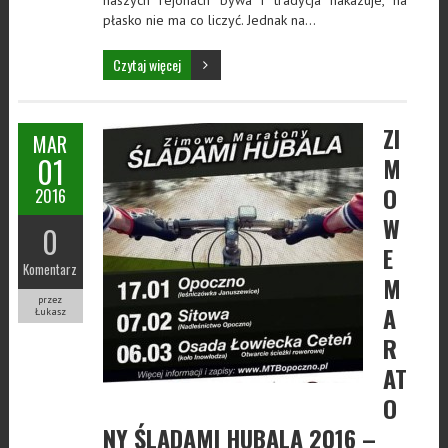
płasko nie ma co liczyć. Jednak na…
Czytaj więcej
ZI
MAR
01
M
O
2016
W
0
E
Komentarz
M
przez
A
Łukasz
R
AT
O
NY ŚLADAMI HUBALA 2016 –