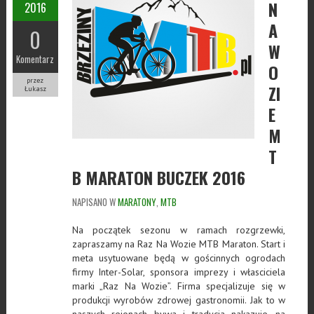
N
2016
A
0
W
Komentarz
O
przez
ZI
Łukasz
E
M
T
B MARATON BUCZEK 2016
NAPISANO W
MARATONY
,
MTB
Na początek sezonu w ramach rozgrzewki,
zapraszamy na Raz Na Wozie MTB Maraton. Start i
meta usytuowane będą w gościnnych ogrodach
firmy Inter-Solar, sponsora imprezy i własciciela
marki „Raz Na Wozie”. Firma specjalizuje się w
produkcji wyrobów zdrowej gastronomii. Jak to w
naszych rejonach bywa i tradycja nakazuje, na