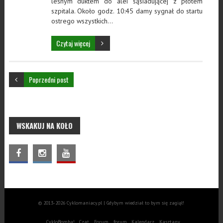
leśnym duktem do alei sąsiadującej z płotem
szpitala. Około godz. 10:45 damy sygnał do startu
ostrego wszystkich…
Czytaj więcej
Poprzedni post
WSKAKUJ NA KOŁO
© 2013-2026 Cyklomaniacy.pl | Gdybym wiedział to bym się zagiął!
CykloBomba!
Czat
Forum
forum
Kalendarz
Kasztany