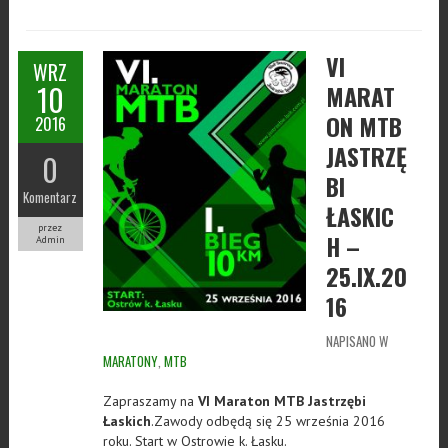
VI
WRZ
10
MARAT
ON MTB
2016
JASTRZĘ
0
BI
Komentarz
ŁASKIC
przez
H –
Admin
25.IX.20
16
NAPISANO W
MARATONY
,
MTB
Zapraszamy na
VI Maraton MTB Jastrzębi
Łaskich
.Zawody odbędą się 25 września 2016
roku. Start w Ostrowie k. Łasku.