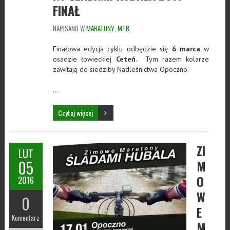
FINAŁ
NAPISANO W
MARATONY
,
MTB
Finałowa edycja cyklu odbędzie się
6 marca
w
osadzie łowieckiej
Ceteń
. Tym razem kolarze
zawitają do siedziby Nadleśnictwa Opoczno.
…
Czytaj więcej
ZI
LUT
05
M
O
2016
W
0
E
Komentarz
M