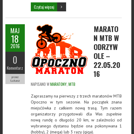
Czytaj więcej
MARATO
MAJ
18
N MTB W
ODRZYW
2016
OLE –
0
22.05.20
Komentarz
16
przez
Łukasz
NAPISANO W
MARATONY
,
MTB
Zapraszamy na pierwszy z trzech maratonów MTB
Opoczno w tym sezonie. Na początek znana
miejsćówka z całkiem nową trasą. Tym razem
organizatorzy przygotowali dla Was zupełnie
nową rundę o długości 20 km, w zależności od
wybranego dystansu będzie ona pokonywana 1
(hobby), 2 (mega) lub 3 razy (giga).