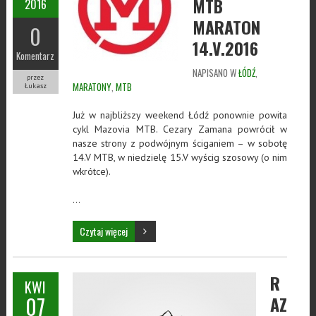
MTB
2016
MARATON
0
14.V.2016
Komentarz
NAPISANO W
ŁÓDŹ
,
przez
MARATONY
,
MTB
Łukasz
Już w najbliższy weekend Łódź ponownie powita
cykl Mazovia MTB. Cezary Zamana powrócił w
nasze strony z podwójnym ściganiem – w sobotę
14.V MTB, w niedzielę 15.V wyścig szosowy (o nim
wkrótce).
…
Czytaj więcej
R
KWI
07
AZ