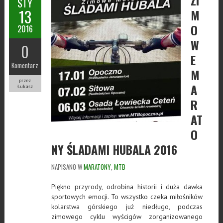
STY
13
M
O
2016
W
0
E
Komentarz
M
przez
A
Łukasz
R
AT
O
NY ŚLADAMI HUBALA 2016
NAPISANO W
MARATONY
,
MTB
Piękno przyrody, odrobina historii i duża dawka
sportowych emocji. To wszystko czeka miłośników
kolarstwa górskiego już niedługo, podczas
zimowego cyklu wyścigów zorganizowanego