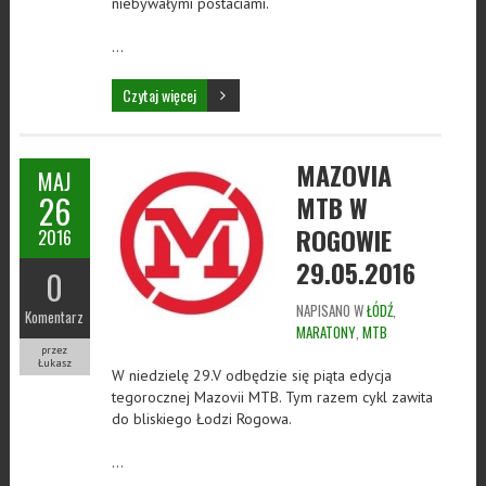
niebywałymi postaciami.
…
Czytaj więcej
MAZOVIA
MAJ
26
MTB W
ROGOWIE
2016
29.05.2016
0
NAPISANO W
ŁÓDŹ
,
Komentarz
MARATONY
,
MTB
przez
Łukasz
W niedzielę 29.V odbędzie się piąta edycja
tegorocznej Mazovii MTB. Tym razem cykl zawita
do bliskiego Łodzi Rogowa.
…