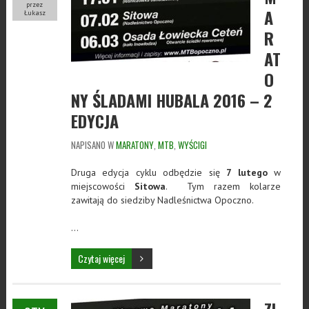
przez
A
Łukasz
R
AT
O
NY ŚLADAMI HUBALA 2016 – 2
EDYCJA
NAPISANO W
MARATONY
,
MTB
,
WYŚCIGI
Druga edycja cyklu odbędzie się
7 lutego
w
miejscowości
Sitowa
. Tym razem kolarze
zawitają do siedziby Nadleśnictwa Opoczno.
…
Czytaj więcej
ZI