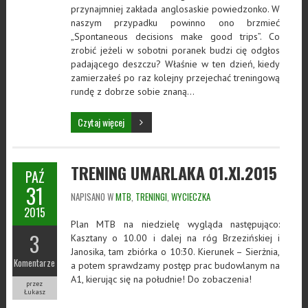
przynajmniej zakłada anglosaskie powiedzonko. W
naszym przypadku powinno ono brzmieć
„Spontaneous decisions make good trips”. Co
zrobić jeżeli w sobotni poranek budzi cię odgłos
padającego deszczu? Właśnie w ten dzień, kiedy
zamierzałeś po raz kolejny przejechać treningową
rundę z dobrze sobie znaną…
Czytaj więcej
TRENING UMARLAKA 01.XI.2015
PAŹ
31
NAPISANO W
MTB
,
TRENINGI
,
WYCIECZKA
2015
Plan MTB na niedzielę wygląda następująco:
3
Kasztany o 10.00 i dalej na róg Brzezińskiej i
Janosika, tam zbiórka o 10:30. Kierunek – Sierżnia,
Komentarze
a potem sprawdzamy postęp prac budowlanym na
A1, kierując się na południe! Do zobaczenia!
przez
Łukasz
…