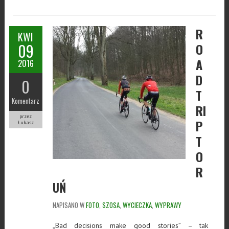
R
KWI
09
O
A
2016
D
0
T
Komentarz
RI
przez
P
Łukasz
T
O
R
UŃ
NAPISANO W
FOTO
,
SZOSA
,
WYCIECZKA
,
WYPRAWY
„Bad decisions make good stories” – tak